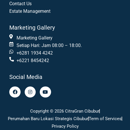
Contact Us
Estate Management
Marketing Gallery
Marketing Gallery
Setiap Hari: Jam 08:00 – 18:00.
+6281 1934 4242
+6221 8454242
Social Media
F
I
Y
a
n
o
c
s
u
e
t
t
b
a
u
Copyright © 2026 CitraGran Cibubur
o
g
b
o
r
e
Perumahan Baru Lokasi Strategis Cibubur
Term of Services
k
a
m
Privacy Policy