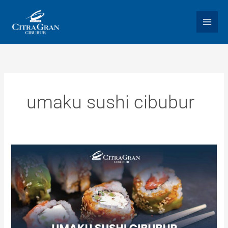
Skip
to
content
umaku sushi cibubur
Umaku
Sushi
Cibubur