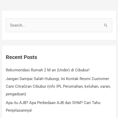
S
e
a
r
Recent Posts
c
h
Rekomendasi Rumah 2 M an (Under) di Cibubur!
f
Jangan Sampai Salah Hubungi, Ini Kontak Resmi Customer
o
Care CitraGran Cibubur (info IPL Perumahan, keluhan, saran,
r
pengaduan)
:
Apa itu AJB? Apa Perbedaan AJB dan SHM? Cari Tahu
Penjelasannya!