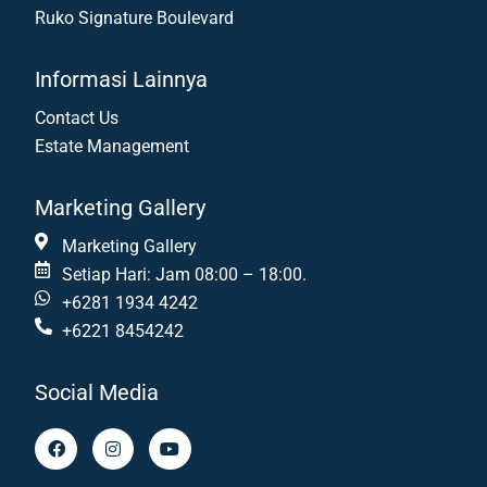
Ruko Signature Boulevard
Informasi Lainnya
Contact Us
Estate Management
Marketing Gallery
Marketing Gallery
Setiap Hari: Jam 08:00 – 18:00.
+6281 1934 4242
+6221 8454242
Social Media
F
I
Y
a
n
o
c
s
u