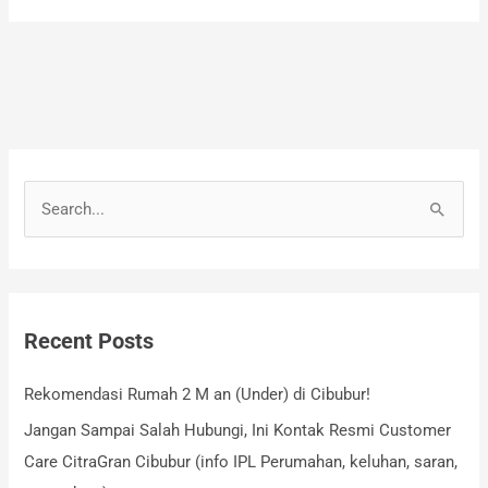
S
e
a
r
Recent Posts
c
h
Rekomendasi Rumah 2 M an (Under) di Cibubur!
f
Jangan Sampai Salah Hubungi, Ini Kontak Resmi Customer
o
Care CitraGran Cibubur (info IPL Perumahan, keluhan, saran,
r