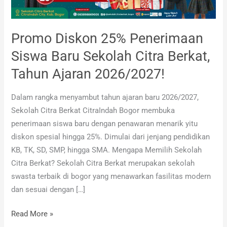
Sekolah
Citra
Berkat,
Promo Diskon 25% Penerimaan
Tahun
Siswa Baru Sekolah Citra Berkat,
Ajaran
2026/2027!
Tahun Ajaran 2026/2027!
Dalam rangka menyambut tahun ajaran baru 2026/2027,
Sekolah Citra Berkat CitraIndah Bogor membuka
penerimaan siswa baru dengan penawaran menarik yitu
diskon spesial hingga 25%. Dimulai dari jenjang pendidikan
KB, TK, SD, SMP, hingga SMA. Mengapa Memilih Sekolah
Citra Berkat? Sekolah Citra Berkat merupakan sekolah
swasta terbaik di bogor yang menawarkan fasilitas modern
dan sesuai dengan […]
Read More »