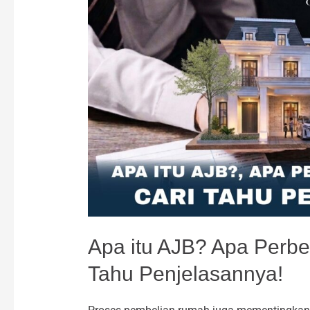
itu
AJB?
Apa
Perbedaan
AJB
dan
SHM?
Cari
Tahu
Penjelasannya!
Apa itu AJB? Apa Perb
Tahu Penjelasannya!