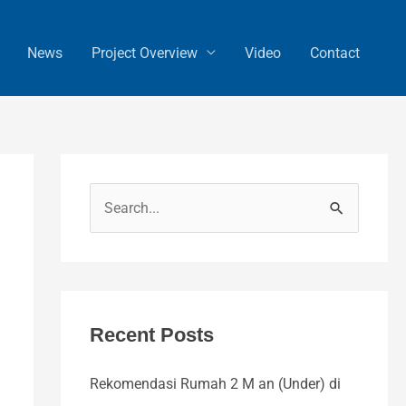
News
Project Overview
Video
Contact
S
e
a
r
c
Recent Posts
h
Rekomendasi Rumah 2 M an (Under) di
f