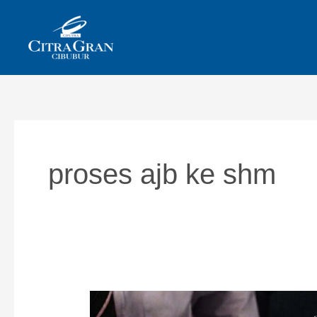
Skip
to
content
proses ajb ke shm
Apa