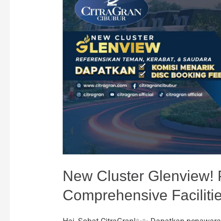
Cluster
Glenview!
Premium
Location,
Comprehensive
Facilities,
New
Grand
Entrance!
New Cluster Glenview! 
Comprehensive Faciliti