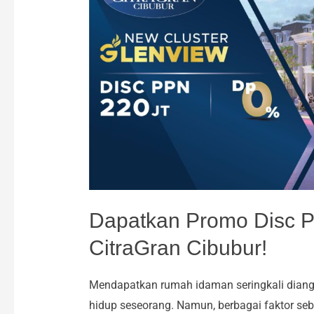
PPN
220
Juta
di
Cluster
Baru
CitraGran
Cibubur!
Dapatkan Promo Disc PP
CitraGran Cibubur!
Mendapatkan rumah idaman seringkali diang
hidup seseorang. Namun, berbagai faktor s