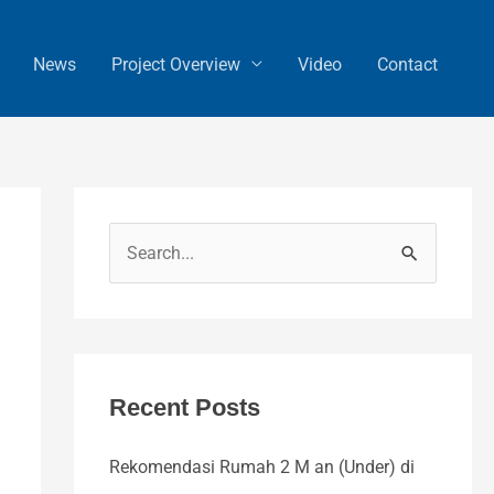
News
Project Overview
Video
Contact
S
e
a
r
c
Recent Posts
h
Rekomendasi Rumah 2 M an (Under) di
f