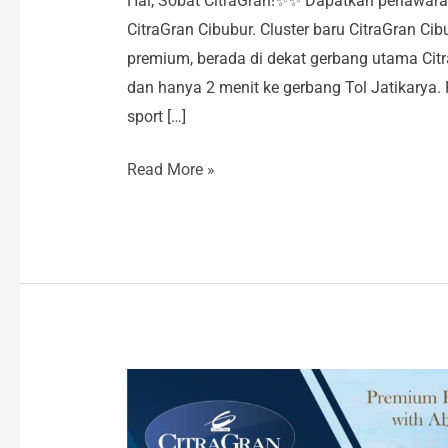
Hai, Sobat CitraGran!✨✨ Dapatkan penawaran 
CitraGran Cibubur. Cluster baru CitraGran Cib
premium, berada di dekat gerbang utama Citr
dan hanya 2 menit ke gerbang Tol Jatikarya. 
sport […]
Read More »
Dapatkan
Promo
Disc