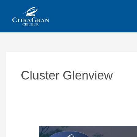
Skip
to
content
Cluster Glenview
New