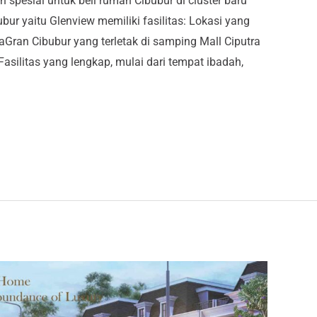
spesial untuk beli rumah Cibubur di cluster baru
ubur yaitu Glenview memiliki fasilitas: Lokasi yang
aGran Cibubur yang terletak di samping Mall Ciputra
Fasilitas yang lengkap, mulai dari tempat ibadah,