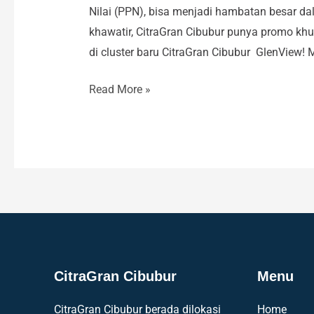
Nilai (PPN), bisa menjadi hambatan besar 
khawatir, CitraGran Cibubur punya promo kh
di cluster baru CitraGran Cibubur GlenView
Read More »
CitraGran Cibubur
Menu
CitraGran Cibubur berada dilokasi
Home