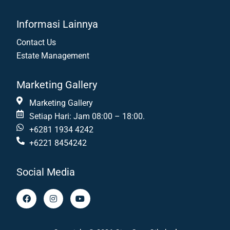
Informasi Lainnya
Contact Us
Estate Management
Marketing Gallery
Marketing Gallery
Setiap Hari: Jam 08:00 – 18:00.
+6281 1934 4242
+6221 8454242
Social Media
F
I
Y
a
n
o
c
s
u
e
t
t
b
a
u