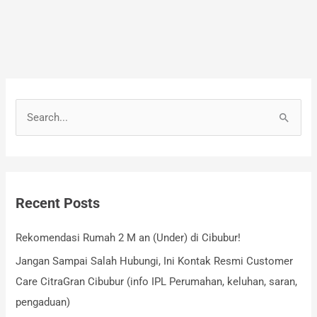
S
e
a
r
Recent Posts
c
h
Rekomendasi Rumah 2 M an (Under) di Cibubur!
f
Jangan Sampai Salah Hubungi, Ini Kontak Resmi Customer
o
Care CitraGran Cibubur (info IPL Perumahan, keluhan, saran,
r
pengaduan)
: