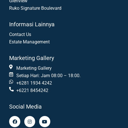
Glenview
Ruko Signature Boulevard
Informasi Lainnya
Contact Us
Estate Management
Marketing Gallery
Marketing Gallery
Setiap Hari: Jam 08:00 – 18:00.
+6281 1934 4242
+6221 8454242
Social Media
F
I
Y
a
n
o
c
s
u