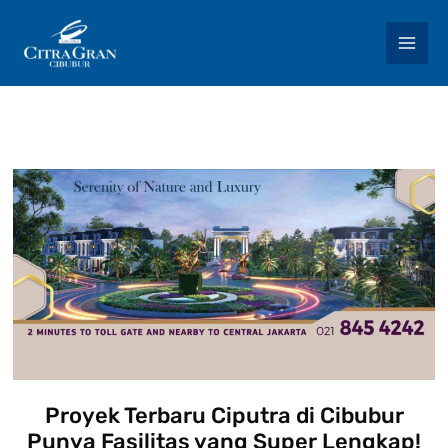
Skip
to
content
Proyek Terbaru Ciputra di Cibubur
Punya Fasilitas yang Super Lengkap!