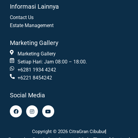
Informasi Lainnya
Contact Us
Estate Management
Marketing Gallery
Marketing Gallery
Setiap Hari: Jam 08:00 – 18:00.
+6281 1934 4242
+6221 8454242
Social Media
F
I
Y
a
n
o
c
s
u
e
t
t
b
a
u
Copyright © 2026 CitraGran Cibubur
o
g
b
o
r
e