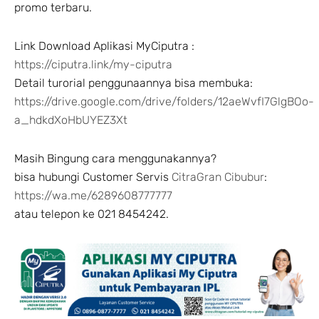
promo terbaru.
Link Download Aplikasi MyCiputra :
https://ciputra.link/my-ciputra
Detail turorial penggunaannya bisa membuka:
https://drive.google.com/drive/folders/12aeWvfI7GlgBOo-
a_hdkdXoHbUYEZ3Xt
Masih Bingung cara menggunakannya?
bisa hubungi Customer Servis
CitraGran Cibubur
:
https://wa.me/6289608777777
atau telepon ke 021 8454242.