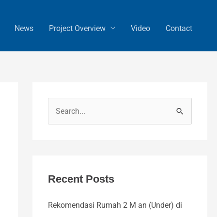
News
Project Overview
Video
Contact
S
e
a
r
c
Recent Posts
h
Rekomendasi Rumah 2 M an (Under) di
f