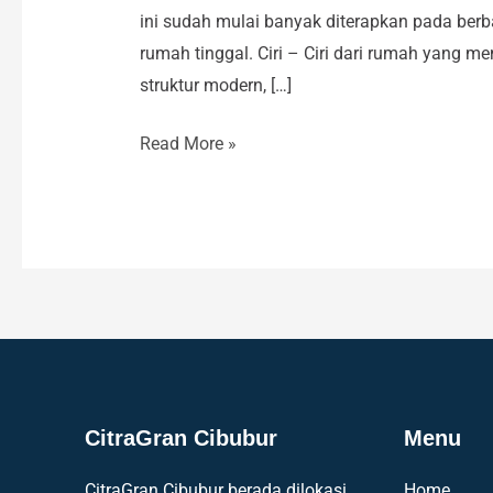
ini sudah mulai banyak diterapkan pada berb
rumah tinggal. Ciri – Ciri dari rumah yang mem
struktur modern, […]
Read More »
CitraGran Cibubur
Menu
CitraGran Cibubur berada dilokasi
Home